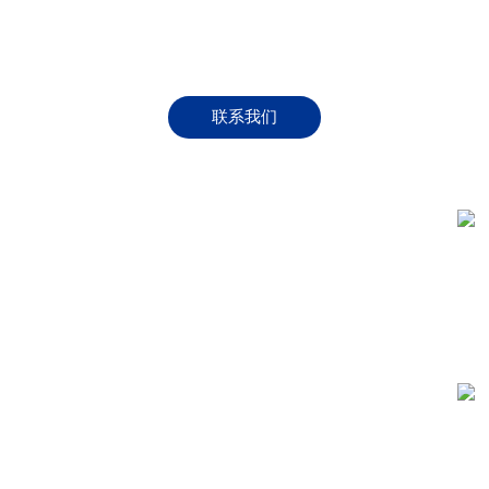
HANVO您的安全防护专家
联系我们
恒辉
产品
切割保护
地址
室
热保护
电话：
续发展
化学保护
邮箱：
机械保护
行业
职能