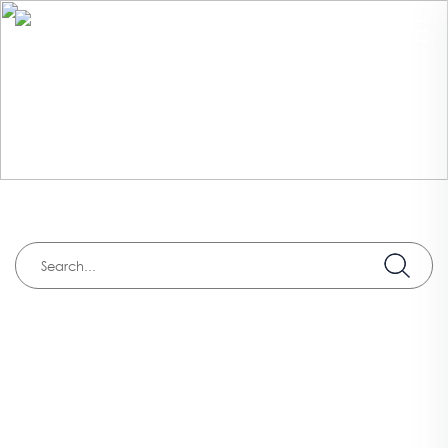
产品
首页
>
切割保护
>
ANSI切割A1
HANVO您的安全防护专家