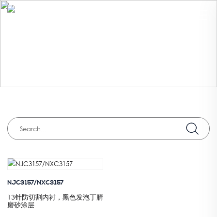
产品
首页
>
切割保护
>
ANSI切割A7
NJC3157/NXC3157
13针防切割内衬，黑色发泡丁腈
磨砂涂层